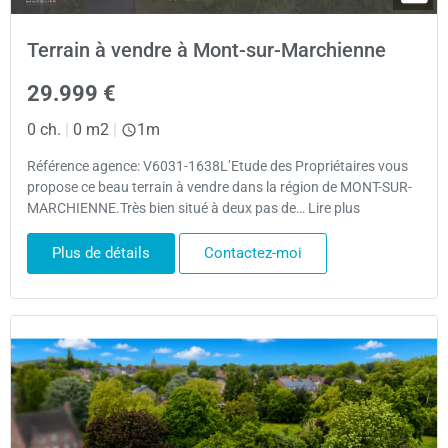
Terrain à vendre à Mont-sur-Marchienne
29.999 €
0 ch.
|
0 m2
|
1m
Référence agence: V6031-1638L’Etude des Propriétaires vous
propose ce beau terrain à vendre dans la région de MONT-SUR-
MARCHIENNE.Très bien situé à deux pas de… Lire plus
Plus de détails
Contactez-moi