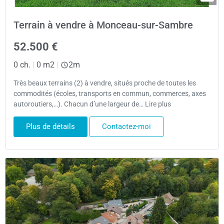
Terrain à vendre à Monceau-sur-Sambre
52.500 €
0 ch.
|
0 m2
|
2m
Très beaux terrains (2) à vendre, situés proche de toutes les
commodités (écoles, transports en commun, commerces, axes
autoroutiers,…). Chacun d’une largeur de… Lire plus
Plus de détails
Contactez-moi