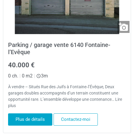
Parking / garage vente 6140 Fontaine-
l’Evêque
40.000 €
0 ch.
|
0 m2
|
3m
À vendre – Situés Rue des Juifs à Fontaine‑l’Évêque, Deux
garages doubles accompagnés d’un terrain constituent une
opportunité rare. L’ensemble développe une contenance… Lire
plus
Plus de détails
Contactez-moi