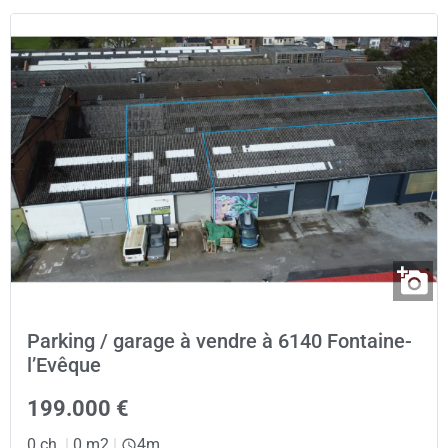
Parking / garage à vendre à 6140 Fontaine-
l’Evêque
199.000 €
0 ch.
|
0 m2
|
4m