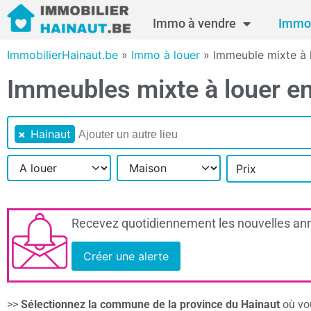
Immo à vendre
Immo 
ImmobilierHainaut.be
»
Immo à louer
»
Immeuble mixte à 
Immeubles mixte à louer en 
×
Hainaut
Prix
Recevez quotidiennement les nouvelles ann
Créer une alerte
>>
Sélectionnez la commune de la province du Hainaut
où vou