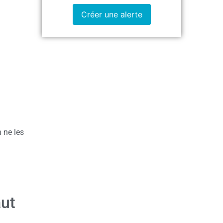
Créer une alerte
 ne les
aut