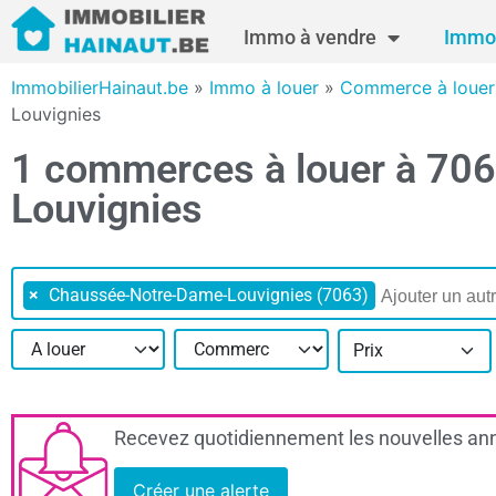
Immo à vendre
Immo 
ImmobilierHainaut.be
»
Immo à louer
»
Commerce à louer
Louvignies
1 commerces à louer à 70
Louvignies
×
Chaussée-Notre-Dame-Louvignies (7063)
Prix
Recevez quotidiennement les nouvelles ann
Créer une alerte