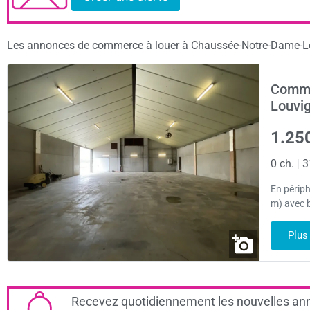
Les annonces de commerce à louer à Chaussée-Notre-Dame-Louvi
Comme
Louvi
1.25
0 ch.
|
3
En périph
m) avec b
Plus
Recevez quotidiennement les nouvelles ann