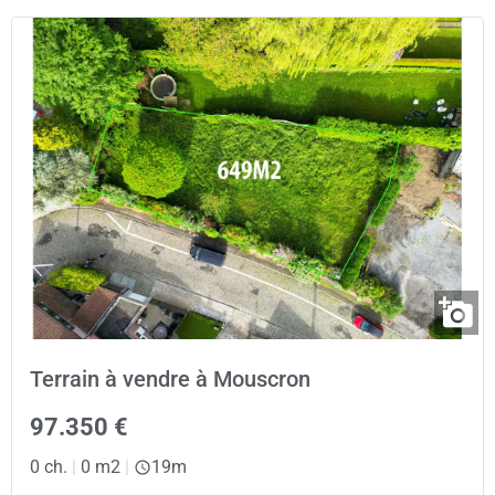
Terrain à vendre à Mouscron
97.350 €
0 ch.
|
0 m2
|
19m