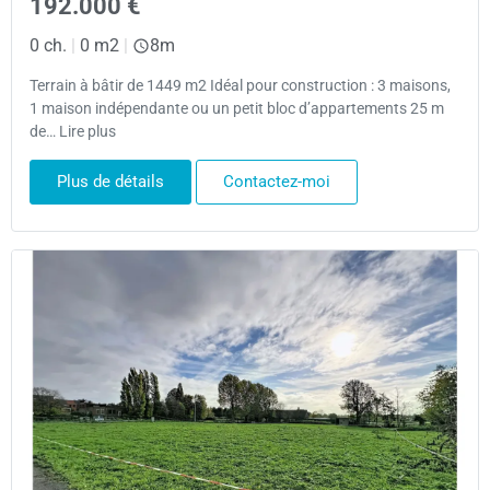
192.000 €
0 ch.
|
0 m2
|
8m
Terrain à bâtir de 1449 m2 Idéal pour construction : 3 maisons,
1 maison indépendante ou un petit bloc d’appartements 25 m
de… Lire plus
Plus de détails
Contactez-moi