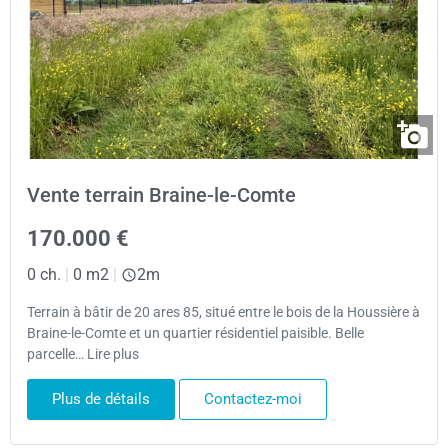
Vente terrain Braine-le-Comte
170.000 €
0 ch.
|
0 m2
|
2m
Terrain à bâtir de 20 ares 85, situé entre le bois de la Houssière à
Braine-le-Comte et un quartier résidentiel paisible. Belle
parcelle… Lire plus
Plus de détails
Contactez-moi