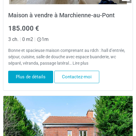
Maison à vendre à Marchienne-au-Pont
185.000 €
3 ch.
|
0 m2
|
1m
Bonne et spacieuse maison comprenant au rdch : hall d’entrée,
séjour, cuisine, salle de douche avec espace buanderie, wc
séparé, véranda, passage latéral… Lire plus
Plus de détails
Contactez-moi