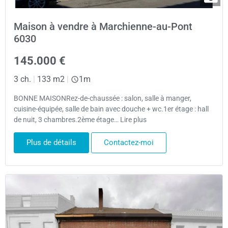
Maison à vendre à Marchienne-au-Pont
6030
145.000 €
3 ch.
|
133 m2
|
1m
BONNE MAISONRez-de-chaussée : salon, salle à manger,
cuisine-équipée, salle de bain avec douche + wc.1er étage : hall
de nuit, 3 chambres.2ème étage… Lire plus
Plus de détails
Contactez-moi