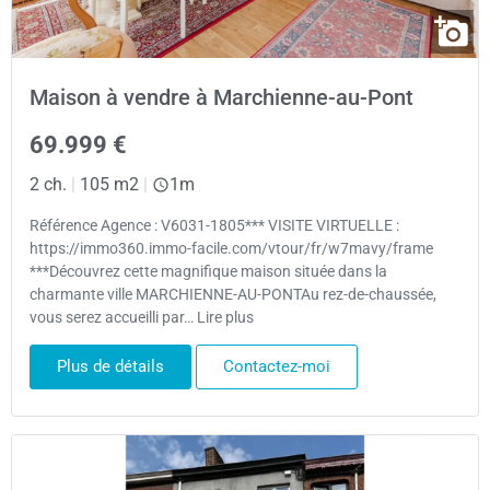
Maison à vendre à Marchienne-au-Pont
69.999 €
2 ch.
|
105 m2
|
1m
Référence Agence : V6031-1805*** VISITE VIRTUELLE :
https://immo360.immo-facile.com/vtour/fr/w7mavy/frame
***Découvrez cette magnifique maison située dans la
charmante ville MARCHIENNE-AU-PONTAu rez-de-chaussée,
vous serez accueilli par… Lire plus
Plus de détails
Contactez-moi