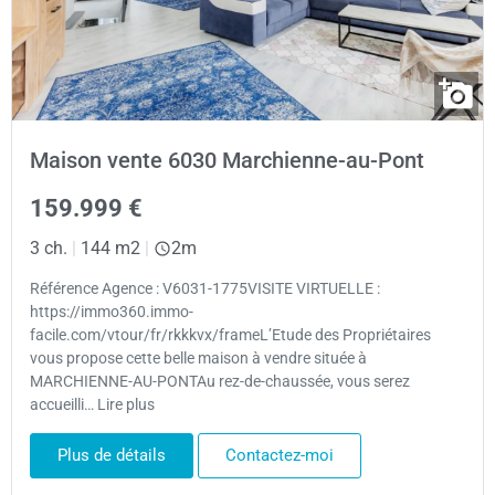
Maison vente 6030 Marchienne-au-Pont
159.999 €
3 ch.
|
144 m2
|
2m
Référence Agence : V6031-1775VISITE VIRTUELLE :
https://immo360.immo-
facile.com/vtour/fr/rkkkvx/frameL’Etude des Propriétaires
vous propose cette belle maison à vendre située à
MARCHIENNE-AU-PONTAu rez-de-chaussée, vous serez
accueilli… Lire plus
Plus de détails
Contactez-moi