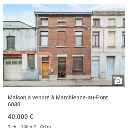
Maison à vendre à Marchienne-au-Pont
6030
40.000 €
3 ch.
|
198 m2
|
1m