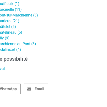
ffioulx (1)
rcinelle (11)
ont-sur-Marchienne (3)
rleroi (21)
âtelet (5)
âtelineau (5)
ly (9)
rchienne-au-Pont (3)
elinsart (4)
e possibilité
val
WhatsApp
Email