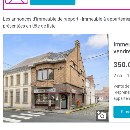
Les annonces d'Immeuble de rapport - Immeuble à appartement
présentées en tête de liste.
Immeu
vendr
350.
2 ch.
|
1
Vente de 
!Reprenez
appartem
Plus