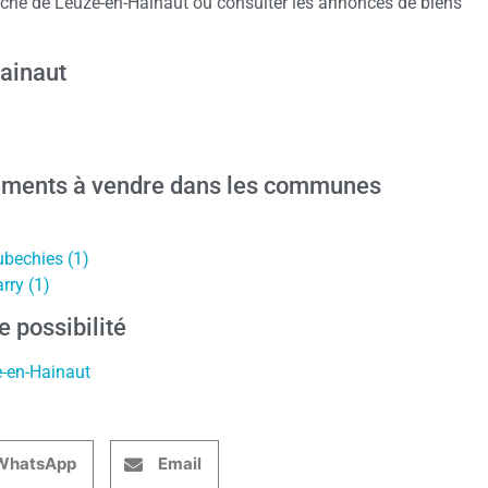
che de Leuze-en-Hainaut ou consulter les annonces de biens
ainaut
ements à vendre dans les communes
bechies (1)
rry (1)
e possibilité
-en-Hainaut
WhatsApp
Email