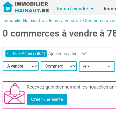
Immo à vendre
Immo 
ImmobilierHainaut.be
»
Immo à vendre
»
Commerce à ven
0 commerces à vendre à 7
×
Deux-Acren (7864)
Prix
Recevez quotidiennement les nouvelles ann
Créer une alerte