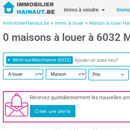
Immo à vendre
Immo 
ImmobilierHainaut.be
»
Immo à louer
»
Maison à louer Ha
0 maisons à louer à 6032 
×
Mont-sur-Marchienne (6032)
Prix
Recevez quotidiennement les nouvelles ann
Créer une alerte