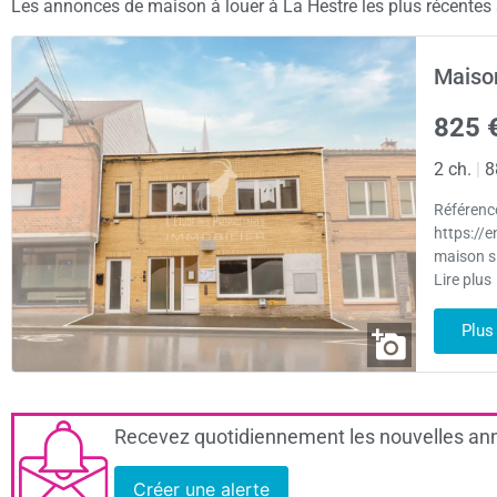
Les annonces de maison à louer à La Hestre les plus récentes s
Maison
825 
2 ch.
|
8
Référenc
https://
maison si
Lire plus
Plus
Recevez quotidiennement les nouvelles ann
Créer une alerte