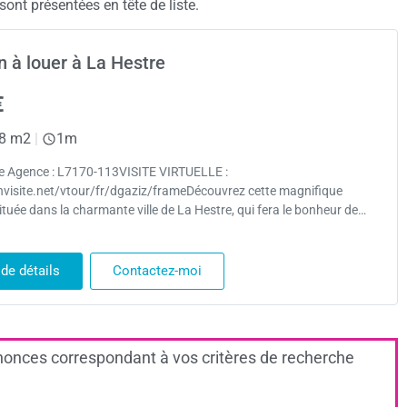
ont présentées en tête de liste.
 à louer à La Hestre
€
8 m2
|
1m
e Agence : L7170-113VISITE VIRTUELLE :
envisite.net/vtour/fr/dgaziz/frameDécouvrez cette magnifique
tuée dans la charmante ville de La Hestre, qui fera le bonheur de…
 de détails
Contactez-moi
onces correspondant à vos critères de recherche