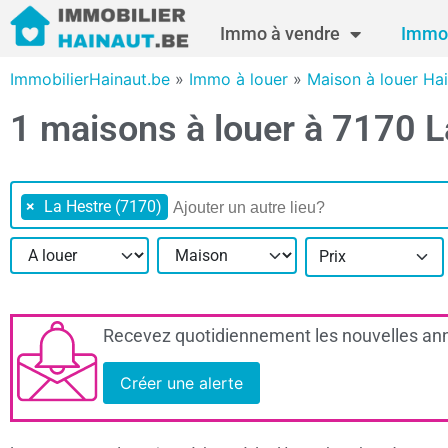
Immo à vendre
Immo 
ImmobilierHainaut.be
»
Immo à louer
»
Maison à louer Ha
1 maisons à louer à 7170 L
×
La Hestre (7170)
Prix
Recevez quotidiennement les nouvelles ann
Créer une alerte