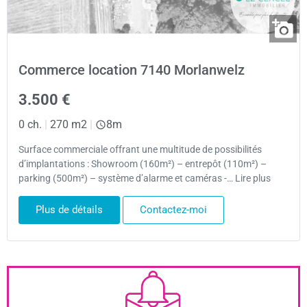
Commerce location 7140 Morlanwelz
3.500 €
0 ch.
|
270 m2
|
8m
Surface commerciale offrant une multitude de possibilités
d’implantations : Showroom (160m²) – entrepôt (110m²) –
parking (500m²) – système d’alarme et caméras -… Lire plus
Plus de détails
Contactez-moi